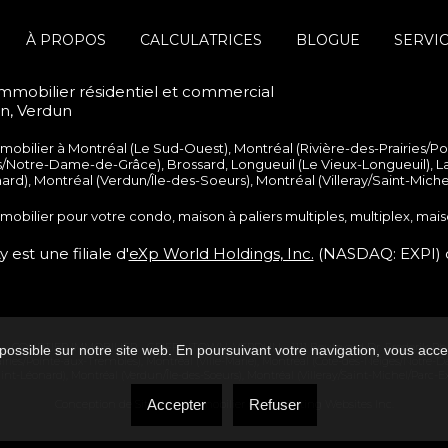
À PROPOS
CALCULATRICES
BLOGUE
SERVI
immobilier résidentiel et commercial
wn, Verdun
mmobilier à
Montréal (Le Sud-Ouest)
,
Montréal (Rivière-des-Prairies/P
s/Notre-Dame-de-Grâce)
,
Brossard
,
Longueuil (Le Vieux-Longueuil)
,
La
nard)
,
Montréal (Verdun/Île-des-Soeurs)
,
Montréal (Villeray/Saint-Mich
mmobilier pour votre
condo
,
maison à paliers multiples
,
multiplex
,
mais
 est une filiale d'
eXp World Holdings, Inc.
(NASDAQ: EXPI) 
 -
COURTIER IMMOBILIER - GRIFFINTOWN, VERDUN
-
1111 Boulevard Dr. Frederik-P
possible sur notre site web. En poursuivant votre navigation, vous accep
airies/Pointe-aux-Trembles)
,
Montréal (Ville-Marie)
,
Montréal (Côte-des-Neiges/Notre-
aint-Léonard)
,
Montréal (Verdun/Île-des-Soeurs)
,
Montréal (Villeray/Saint-Michel/Parc-E
Accepter
Refuser
Conception de Site Web immobilier par
Marketing Websites Inc.