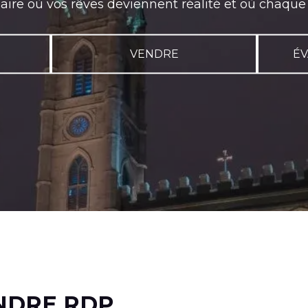
re où vos rêves deviennent réalité et où chaque jou
VENDRE
ÉV
NDRE RDP