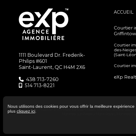
ACCUEIL
Courtier 
Griffinto
Courtier i
des-Neige
1111 Boulevard Dr. Frederik-
(Saint-Léo
Philips #601
Courtier i
Saint-Laurent, QC H4M 2X6
eXp Realty
438 713-7260‬
514 713-8221
© 2023 JEAN-FRANÇOIS CAMIRÉ INC.
Nous utilisons des cookies pour vous offrir la meilleure expérience 
Courtier immobilier à
Montréal (Le Sud-Ouest)
,
Montréal (Rivière-des-Pr
plus
cliquez ici
.
Montréal (Le Plateau-Mont-Royal)
,
Montréal (S