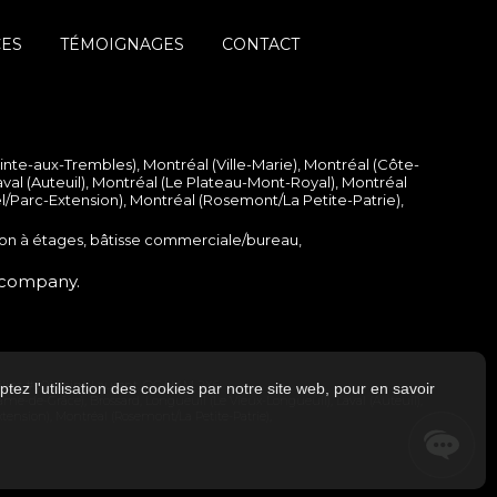
CES
TÉMOIGNAGES
CONTACT
ointe-aux-Trembles)
,
Montréal (Ville-Marie)
,
Montréal (Côte-
val (Auteuil)
,
Montréal (Le Plateau-Mont-Royal)
,
Montréal
el/Parc-Extension)
,
Montréal (Rosemont/La Petite-Patrie)
,
on à étages
,
bâtisse commerciale/bureau
,
company.
hilips #601 Saint-Laurent, QC H4M 2X6
tez l'utilisation des cookies par notre site web, pour en savoir
Dame-de-Grâce)
,
Brossard
,
Longueuil (Le Vieux-Longueuil)
,
Laval (Auteuil)
,
xtension)
,
Montréal (Rosemont/La Petite-Patrie)
,