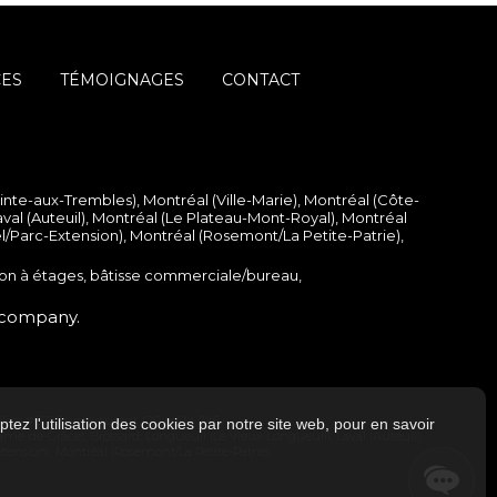
CES
TÉMOIGNAGES
CONTACT
ointe-aux-Trembles)
,
Montréal (Ville-Marie)
,
Montréal (Côte-
val (Auteuil)
,
Montréal (Le Plateau-Mont-Royal)
,
Montréal
el/Parc-Extension)
,
Montréal (Rosemont/La Petite-Patrie)
,
on à étages
,
bâtisse commerciale/bureau
,
company.
hilips #601 Saint-Laurent, QC H4M 2X6
tez l'utilisation des cookies par notre site web, pour en savoir
Dame-de-Grâce)
,
Brossard
,
Longueuil (Le Vieux-Longueuil)
,
Laval (Auteuil)
,
xtension)
,
Montréal (Rosemont/La Petite-Patrie)
,