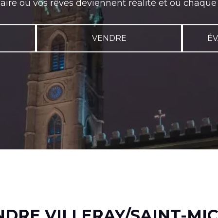
re où vos rêves deviennent réalité et où chaque jou
VENDRE
ÉV
NDRE VILLERAY/SAINT-MI