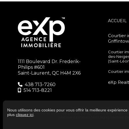
ACCUEIL
Courtier 
Griffinto
Courtier i
des-Neige
1111 Boulevard Dr. Frederik-
(Saint-Léo
Philips #601
Courtier i
Saint-Laurent, QC H4M 2X6
eXp Realty
438 713-7260‬
514 713-8221
© 2023 JEAN-FRANÇOIS CAMIRÉ INC.
Nous utilisons des cookies pour vous offrir la meilleure expérience 
Courtier immobilier à
Montréal (Le Sud-Ouest)
,
Montréal (Rivière-des-Pr
plus
cliquez ici
.
Montréal (Le Plateau-Mont-Royal)
,
Montréal (S