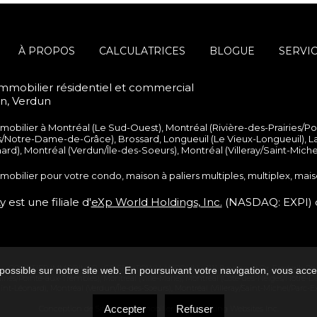
À PROPOS
CALCULATRICES
BLOGUE
SERVI
immobilier résidentiel et commercial
wn, Verdun
mmobilier à
Montréal (Le Sud-Ouest)
,
Montréal (Rivière-des-Prairies/P
s/Notre-Dame-de-Grâce)
,
Brossard
,
Longueuil (Le Vieux-Longueuil)
,
La
nard)
,
Montréal (Verdun/Île-des-Soeurs)
,
Montréal (Villeray/Saint-Mich
mmobilier pour votre
condo
,
maison à paliers multiples
,
multiplex
,
mais
 est une filiale d'
eXp World Holdings, Inc.
(NASDAQ: EXPI) 
 -
COURTIER IMMOBILIER - GRIFFINTOWN, VERDUN
-
1111 Boulevard Dr. Frederik-P
possible sur notre site web. En poursuivant votre navigation, vous accep
airies/Pointe-aux-Trembles)
,
Montréal (Ville-Marie)
,
Montréal (Côte-des-Neiges/Notre-
aint-Léonard)
,
Montréal (Verdun/Île-des-Soeurs)
,
Montréal (Villeray/Saint-Michel/Parc-E
Accepter
Refuser
Conception de Site Web immobilier par
Marketing Websites Inc.