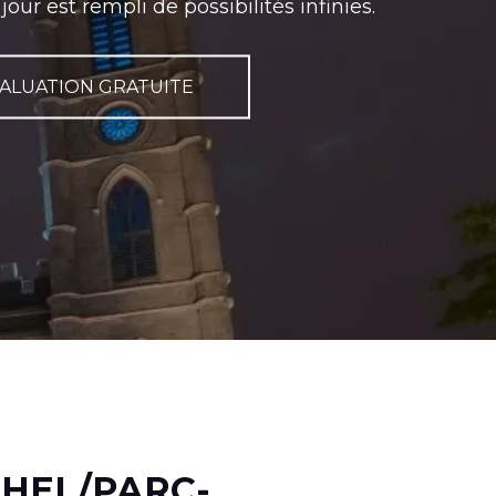
r est rempli de possibilités infinies.
ALUATION GRATUITE
CHEL/PARC-