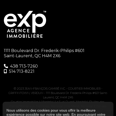
1111 Boulevard Dr. Frederik-Philips #601
Saint-Laurent, QC H4M 2X6
438 713-7260‬
514 713-8221
© 2023 JEAN-FRANÇOIS CAMIRÉ INC. -
COURTIER IMMOBILIER -
GRIFFINTOWN, VERDUN
-
1111 Boulevard Dr. Frederik-Philips #601 Saint-
Laurent, QC H4M 2X6
Courtier immobilier à
Montréal (Le Sud-Ouest)
,
Montréal (Rivière-des-
Prairies/Pointe-aux-Trembles)
,
Montréal (Ville-Marie)
,
Montréal (Côte-des-
Nous utilisons des cookies pour vous offrir la meilleure
Neiges/Notre-Dame-de-Grâce)
,
Brossard
,
Longueuil (Le Vieux-Longueuil)
,
Laval
expérience possible sur notre site web. En poursuivant votre
(Auteuil)
,
Montréal (Le Plateau-Mont-Royal)
,
Montréal (Saint-Léonard)
,
Montréal