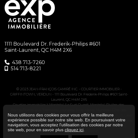
1111 Boulevard Dr. Frederik-Philips #601
Saint-Laurent, QC H4M 2X6
438 713-7260‬
514 713-8221
© 2023 JEAN-FRANÇOIS CAMIRÉ INC. -
COURTIER IMMOBILIER -
GRIFFINTOWN, VERDUN
-
1111 Boulevard Dr. Frederik-Philips #601 Saint-
Laurent, QC H4M 2X6
Courtier immobilier à
Montréal (Le Sud-Ouest)
,
Montréal (Rivière-des-
Prairies/Pointe-aux-Trembles)
,
Montréal (Ville-Marie)
,
Montréal (Côte-des-
Nous utilisons des cookies pour vous offrir la meilleure
Neiges/Notre-Dame-de-Grâce)
,
Brossard
,
Longueuil (Le Vieux-Longueuil)
,
Laval
expérience possible sur notre site web. En poursuivant votre
(Auteuil)
,
Montréal (Le Plateau-Mont-Royal)
,
Montréal (Saint-Léonard)
,
Montréal
navigation, vous acceptez l'utilisation des cookies par notre
(Verdun/Île-des-Soeurs)
,
Montréal (Villeray/Saint-Michel/Parc-Extension)
,
site web, pour en savoir plus
cliquez ici
.
Montréal (Rosemont/La Petite-Patrie)
,