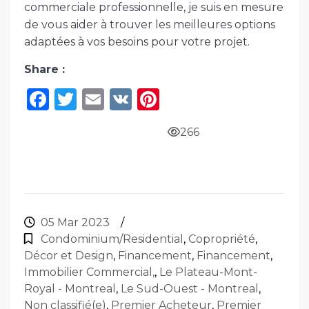
commerciale professionnelle, je suis en mesure
de vous aider à trouver les meilleures options
adaptées à vos besoins pour votre projet.
Share :
F
T
E
V
Pi
a
w
m
K
n
266
c
it
ai
te
e
te
l
re
b
r
st
o
05 Mar 2023
/
o
Condominium/Residential
,
Copropriété
,
k
Décor et Design
,
Financement
,
Financement
,
Immobilier Commercial,
,
Le Plateau-Mont-
Royal - Montreal
,
Le Sud-Ouest - Montreal
,
Non classifié(e)
,
Premier Acheteur
,
Premier