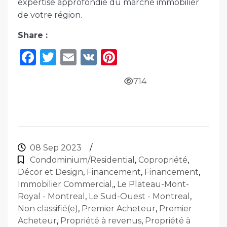
expertise approfondie du marché immobilier
de votre région.
Share :
F
T
E
V
Pi
a
w
m
K
n
714
c
it
ai
te
e
te
l
re
b
r
st
o
08 Sep 2023
/
o
Condominium/Residential
,
Copropriété
,
k
Décor et Design
,
Financement
,
Financement
,
Immobilier Commercial,
,
Le Plateau-Mont-
Royal - Montreal
,
Le Sud-Ouest - Montreal
,
Non classifié(e)
,
Premier Acheteur
,
Premier
Acheteur
,
Propriété à revenus
,
Propriété à