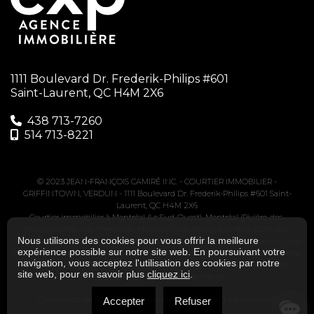
1111 Boulevard Dr. Frederik-Philips #601
Saint-Laurent, QC H4M 2X6
438 713-7260‬
514 713-8221
© 2023 JEAN-FRANÇOIS CAMIRÉ INC. -
COURTIER IMMOBILIER -
GRIFFINTOWN, VERDUN
-
1111 Boulevard Dr. Frederik-Philips #601 Saint-
Laurent, QC H4M 2X6
Courtier immobilier à
Montréal (Le Sud-Ouest)
,
Montréal (Rivière-des-
Prairies/Pointe-aux-Trembles)
,
Montréal (Ville-Marie)
,
Montréal (Côte-des-
Nous utilisons des cookies pour vous offrir la meilleure
Neiges/Notre-Dame-de-Grâce)
,
Brossard
,
Longueuil (Le Vieux-Longueuil)
,
Laval
expérience possible sur notre site web. En poursuivant votre
(Auteuil)
,
Montréal (Le Plateau-Mont-Royal)
,
Montréal (Saint-Léonard)
,
Montréal
navigation, vous acceptez l'utilisation des cookies par notre
(Verdun/Île-des-Soeurs)
,
Montréal (Villeray/Saint-Michel/Parc-Extension)
,
site web, pour en savoir plus
cliquez ici
.
Montréal (Rosemont/La Petite-Patrie)
,
Conception de Site Web immobilier par
Marketing Websites Inc.
Accepter
Refuser